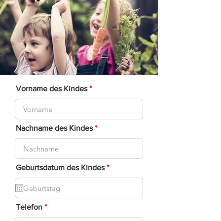
Vorname des Kindes
Nachname des Kindes
r
Geburtsdatum des Kindes
*
e
q
u
i
r
Telefon
e