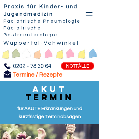
Praxis für
Kinder- und
Jugendmedizin
Pädiatrische Pneumologie
Pädiatrische
Gastroenterologie
Wuppertal-Vohwinkel
0202 - 78 30 64
NOTFÄLLE
Termine / Rezepte
AKUT
TERMIN
für
AKUTE Erkrankungen und
kurzfristige Terminabsagen