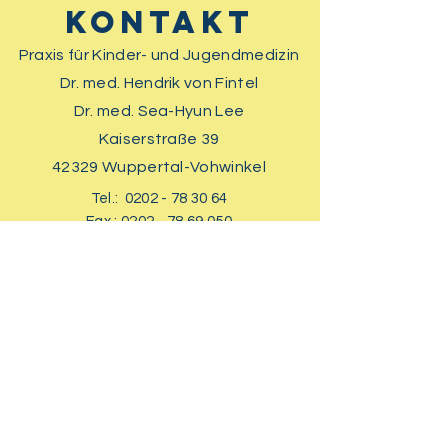
Kontakt
Praxis für Kinder- und Jugendmedizin
Dr. med. Hendrik von Fintel
Dr. med. Sea-Hyun Lee
Kaiserstraße 39
42329 Wuppertal-Vohwinkel
Tel.:
0202 - 78 30 64
Fax.:
0202 - 78 69 050
praxis@kindergesundheit-im-tal.de
Sprechzeiten
Bitte melden Sie Ihr Kind auch bei
akuten Erkrankungen
vorher
telefonisch
an oder nutzen Sie unser
Kontaktformular
!
Bitte
bringen Sie die
Versicherungskarte
mit.
Bitte bringen Sie eine